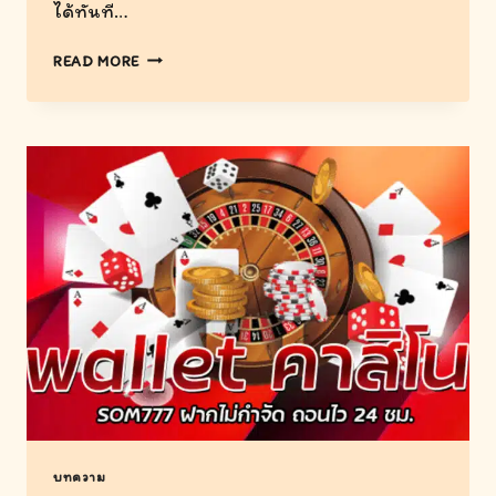
ได้ทันที…
เว็บ
READ MORE
พนัน
ไม่
ต้อง
โหลด
เดิม
พัน
เกม
ทำ
เงิน
ง่ายๆ
กับ
SOM777
บทความ