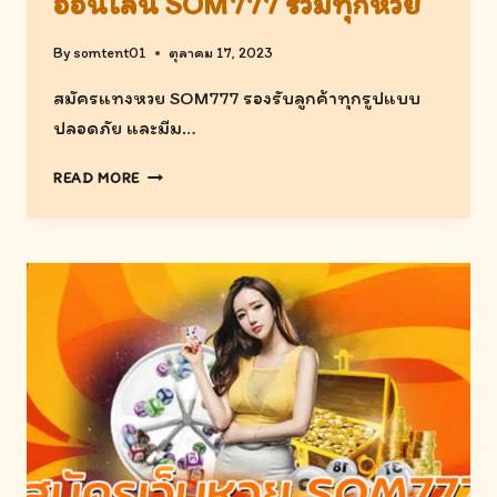
ออนไลน์ SOM777 รวมทุกหวย
By
somtent01
ตุลาคม 17, 2023
สมัครแทงหวย SOM777 รองรับลูกค้าทุกรูปแบบ
ปลอดภัย และมีม…
สมัคร
READ MORE
แทง
หวย
กับ
เว็บ
หวย
ออนไลน์
SOM777
รวม
ทุก
หวย