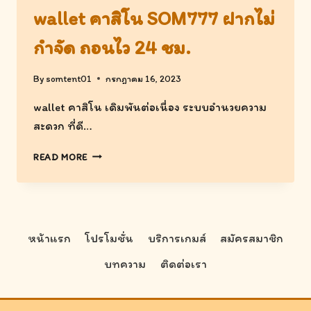
wallet คาสิโน SOM777 ฝากไม่
กำจัด ถอนไว 24 ชม.
By
somtent01
กรกฎาคม 16, 2023
wallet คาสิโน เดิมพันต่อเนื่อง ระบบอำนวยความ
สะดวก ที่ดี…
WALLET
READ MORE
คา
สิโน
SOM777
ฝาก
ไม่
หน้าแรก
โปรโมชั่น
บริการเกมส์
สมัครสมาชิก
กำจัด
ถอน
บทความ
ติดต่อเรา
ไว
24
ชม.