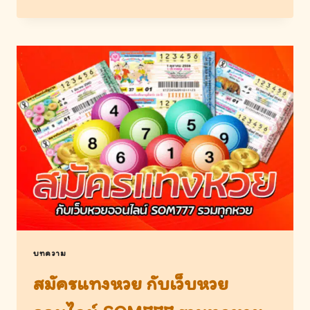
หวย
ราย
วัน
ผ่าน
เว็บ
จำหน่าย
หวย
ออนไลน์
SOM777
บทความ
สมัครแทงหวย กับเว็บหวย