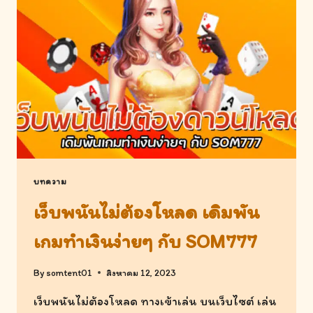
หวย
ใหม่
ล่าสุด
ครบ
ทุก
แนว
บทความ
เว็บพนันไม่ต้องโหลด เดิมพัน
เกมทำเงินง่ายๆ กับ SOM777
By
somtent01
สิงหาคม 12, 2023
เว็บพนันไม่ต้องโหลด ทางเข้าเล่น บนเว็บไซต์ เล่น