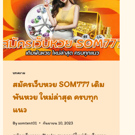
บทความ
สมัครเว็บหวย SOM777 เดิม
พันหวย ใหม่ล่าสุด ครบทุก
แนว
By
somtent01
กันยายน 10, 2023