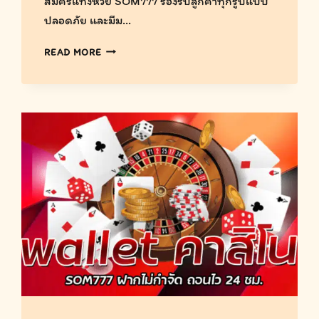
สมัครแทงหวย SOM777 รองรับลูกค้าทุกรูปแบบ
ปลอดภัย และมีม…
สมัคร
READ MORE
แทง
หวย
กับ
เว็บ
หวย
ออนไลน์
SOM777
รวม
ทุก
หวย