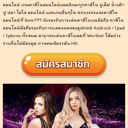
ออนไลน์ เกมคาสิโนออนไลน์ยอดนิยมทุกคาสิโน รูเล็ต น้ำเต้า
ปู ปลา ไฮโล ออนไลน์ และเกมอื่นๆใน
ครบวงจรและคาสิโน
ออนไลน์ที่ Som777 ยังรองรับการเล่นคาสิโนบนมือถือ
คาสิโน
ออนไลน์มือถือรองรับการแสดงผลของอุปกรณ์ Android / Ipad
/ Iphone ทั้งหมด สามารถเล่นคาสิโนสดที่ Worlbet ได้อย่าง
ราบรื่นไม่มีสะดุด ภาพคมชัดระดับ HD