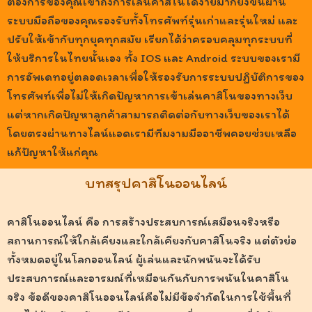
ต้องการของคุณเข้าถึงการเล่นคาสิโนได้ง่ายมากยิ่งขึ้นผ่าน
ระบบมือถือของคุณรองรับทั้งโทรศัพท์รุ่นเก่าและรุ่นใหม่ และ
ปรับให้เข้ากับทุกยุคทุกสมัย เรียกได้ว่าครอบคลุมทุกระบบที่
ให้บริการในไทยนั้นเอง ทั้ง IOS และ Android ระบบของเรามี
การอัพเดทอยู่ตลอดเวลาเพื่อให้รองรับการระบบปฏิบัติการของ
โทรศัพท์เพื่อไม่ให้เกิดปัญหาการเข้าเล่นคาสิโนของทางเว็บ
แต่หากเกิดปัญหาลูกค้าสามารถติดต่อกับทางเว็บของเราได้
โดยตรงผ่านทางไลน์แอดเรามีทีมงามมืออาชีพคอยช่วยเหลือ
แก้ปัญหาให้แก่คุณ
บทสรุปคาสิโนออนไลน์
คาสิโนออนไลน์ คือ การสร้างประสบการณ์เสมือนจริงหรือ
สถานการณ์ให้ใกล้เคียงและใกล้เคียงกับคาสิโนจริง แต่ตัวย่อ
ทั้งหมดอยู่ในโลกออนไลน์
ผู้เล่นและนักพนันจะได้รับ
ประสบการณ์และอารมณ์ที่เหมือนกันกับการพนันในคาสิโน
จริง
ข้อดีของคาสิโนออนไลน์คือไม่มีข้อจำกัดในการใช้พื้นที่