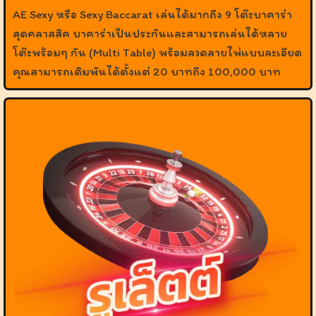
AE Sexy หรือ Sexy Baccarat เล่นได้มากถึง 9 โต๊ะบาคาร่า
สุดคลาสสิค
บาคาร่าเป็นประกันและสามารถเล่นได้หลาย
โต๊ะพร้อมๆ กัน (Multi Table) พร้อมลวดลายไพ่แบบละเอียด
คุณสามารถเดิมพันได้ตั้งแต่ 20 บาทถึง 100,000 บาท