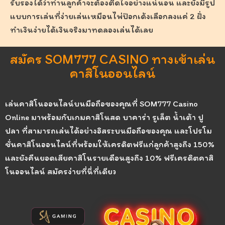
รับรองได้ว่าท่านลูกค้าจะต้องติดใจอย่างแน่นอน และยังมีรูป
แบบการเล่นที่ง่ายเล่นเหมือนไพ่ป๊อกเด้งเลือกลงแค่ 2 ฝั่ง
ทำเงินง่ายได้เงินจริงมาทดลองเล่นได้เลย
สมัคร SOM777 CASINO ทางเข้าเล่น
คาสิโนออนไลน์
เล่นคาสิโนออนไลน์บนมือถือของคุณที่ SOM777 Casino
Online มาพร้อมกับเกมคาสิโนสด บาคาร่า รูเล็ต น้ำเต้า ปู
ปลา ที่สามารถเล่นได้อย่างอิสระบนมือถือของคุณ
และโปรโม
ชั่นคาสิโนออนไลน์ที่พร้อมให้เครดิตฟรีแก่ลูกค้าสูงถึง 150%
และยังคืนยอดเสียคาสิโนรายเดือนสูงถึง 10% ฟรีเครดิตคาสิ
โนออนไลน์ สมัครง่ายที่นี่ที่เดียว