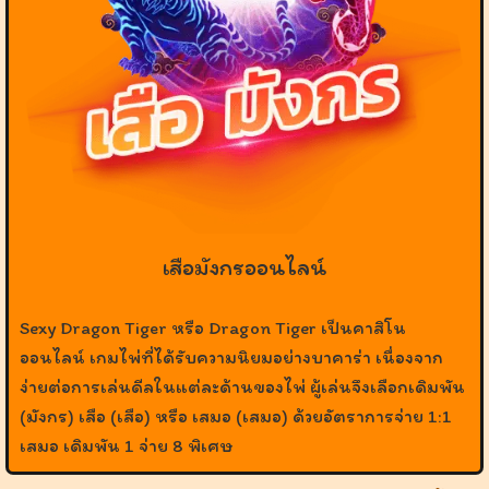
เสือมังกรออนไลน์
Sexy Dragon Tiger หรือ Dragon Tiger เป็นคาสิโน
ออนไลน์
เกมไพ่ที่ได้รับความนิยมอย่างบาคาร่า
เนื่องจาก
ง่ายต่อการเล่นดีลในแต่ละด้านของไพ่ ผู้เล่นจึงเลือกเดิมพัน
(มังกร) เสือ (เสือ) หรือ เสมอ (เสมอ) ด้วยอัตราการจ่าย 1:1
เสมอ เดิมพัน 1 จ่าย 8 พิเศษ