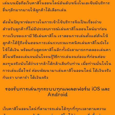
เล่นบนมือถือเว็บคาสิโนออนไลน์อันดับหนึ่งในเอเชียมีบริการ
อื่นๆอีกมากมายให้ลูกค้าได้เลือกเล่น
ดังนั้นปัญหาช่องทางในการเข้าใช้บริการจึงเป็นเรื่องง่าย
สำหรับลูกค้าที่ไม่มีประสบการณ์เล่นคาสิโนออนไลน์มาก่อน
ทางเว็บของเรามี วิธีเล่นคาสิโน เราสอนการเล่นตั้งแต่ต้นให้
ลูกค้าได้รู้ถึงขั้นตอนการเล่นรวบรวมเทคนิคเล่นคาสิโนยังไง
ให้ได้เงิน พร้อมกับสูตรคาสิโนอีกทั้งยังสามารถทดลองเล่นคา
สิโนฟรีลองเล่นจนมั่นใจจนรู้วิธีการเล่นจนถ่องแท้ก่อนค่อย
ลงทุนจริงนับได้ว่าเรากล้าได้กล้าเสียกับท่าน เมื่อท่านมั่นใจใน
การเล่นเมื่อไหร่ ค่อยพัฒนามาเล่นคาสิโนออนไลน์ ได้เงินจริง
กับเรา บาคาร่า ได้เงินจริง
รองรับการเล่นทุกระบบทุกแพลตฟอร์ม iOS และ
Android
เว็บคาสิโนออนไลน์ที่สามารถเล่นได้ทุกที่ทุกเวลาตามความ