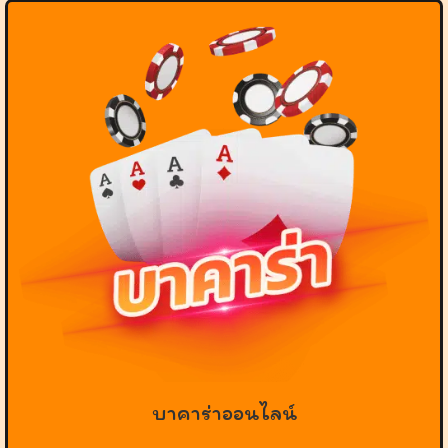
บาคาร่าออนไลน์